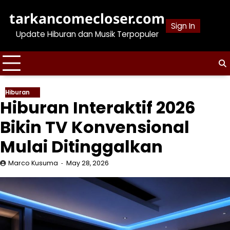
Skip
tarkancomecloser.com
to
Sign In
content
Update Hiburan dan Musik Terpopuler
Hiburan
Hiburan Interaktif 2026
Bikin TV Konvensional
Mulai Ditinggalkan
Marco Kusuma
May 28, 2026