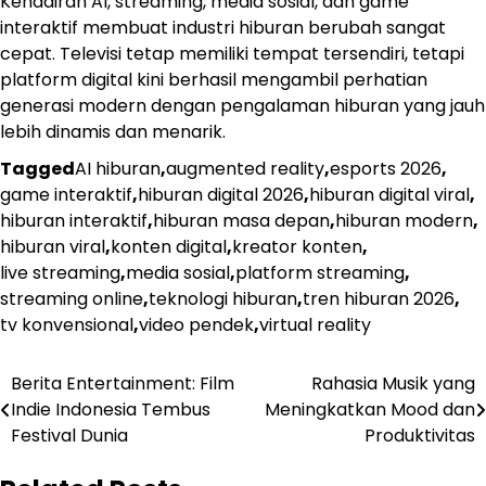
Kehadiran AI, streaming, media sosial, dan game
interaktif membuat industri hiburan berubah sangat
cepat. Televisi tetap memiliki tempat tersendiri, tetapi
platform digital kini berhasil mengambil perhatian
generasi modern dengan pengalaman hiburan yang jauh
lebih dinamis dan menarik.
Tagged
AI hiburan
,
augmented reality
,
esports 2026
,
game interaktif
,
hiburan digital 2026
,
hiburan digital viral
,
hiburan interaktif
,
hiburan masa depan
,
hiburan modern
,
hiburan viral
,
konten digital
,
kreator konten
,
live streaming
,
media sosial
,
platform streaming
,
streaming online
,
teknologi hiburan
,
tren hiburan 2026
,
tv konvensional
,
video pendek
,
virtual reality
Post
Berita Entertainment: Film
Rahasia Musik yang
Indie Indonesia Tembus
Meningkatkan Mood dan
navigation
Festival Dunia
Produktivitas