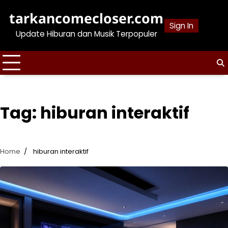
Skip
tarkancomecloser.com
to
Sign In
content
Update Hiburan dan Musik Terpopuler
Tag:
hiburan interaktif
Home
hiburan interaktif