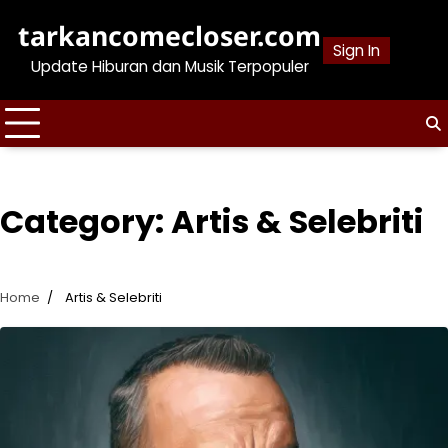
Skip
tarkancomecloser.com
to
Sign In
content
Update Hiburan dan Musik Terpopuler
Category:
Artis & Selebriti
Home
Artis & Selebriti