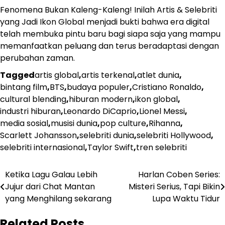
Fenomena Bukan Kaleng-Kaleng! Inilah Artis & Selebriti
yang Jadi Ikon Global menjadi bukti bahwa era digital
telah membuka pintu baru bagi siapa saja yang mampu
memanfaatkan peluang dan terus beradaptasi dengan
perubahan zaman.
Tagged
artis global
,
artis terkenal
,
atlet dunia
,
bintang film
,
BTS
,
budaya populer
,
Cristiano Ronaldo
,
cultural blending
,
hiburan modern
,
ikon global
,
industri hiburan
,
Leonardo DiCaprio
,
Lionel Messi
,
media sosial
,
musisi dunia
,
pop culture
,
Rihanna
,
Scarlett Johansson
,
selebriti dunia
,
selebriti Hollywood
,
selebriti internasional
,
Taylor Swift
,
tren selebriti
Post
Ketika Lagu Galau Lebih
Harlan Coben Series:
Jujur dari Chat Mantan
Misteri Serius, Tapi Bikin
navigation
yang Menghilang sekarang
Lupa Waktu Tidur
Related Posts