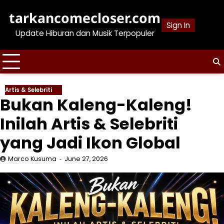
Skip
tarkancomecloser.com
to
Sign In
content
Update Hiburan dan Musik Terpopuler
Artis & Selebriti
Bukan Kaleng-Kaleng!
Inilah Artis & Selebriti
yang Jadi Ikon Global
Marco Kusuma
June 27, 2026