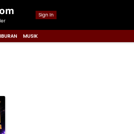
com
Sign In
ler
IBURAN
MUSIK