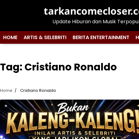
Skip
tarkancomecloser.
to
content
Update Hiburan dan Musik Terpopu
HOME
ARTIS & SELEBRITI
BERITA ENTERTAINMENT
H
Tag:
Cristiano Ronaldo
Home
Cristiano Ronaldo