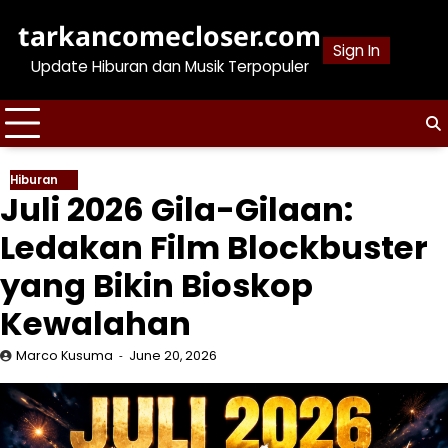
Skip
tarkancomecloser.com
to
Sign In
content
Update Hiburan dan Musik Terpopuler
Hiburan
Juli 2026 Gila-Gilaan:
Ledakan Film Blockbuster
yang Bikin Bioskop
Kewalahan
Marco Kusuma
June 20, 2026