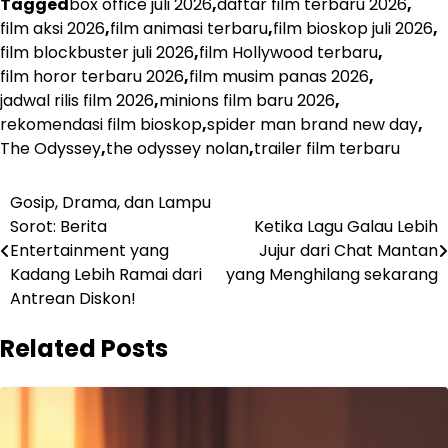
Tagged
box office juli 2026
,
daftar film terbaru 2026
,
film aksi 2026
,
film animasi terbaru
,
film bioskop juli 2026
,
film blockbuster juli 2026
,
film Hollywood terbaru
,
film horor terbaru 2026
,
film musim panas 2026
,
jadwal rilis film 2026
,
minions film baru 2026
,
rekomendasi film bioskop
,
spider man brand new day
,
The Odyssey
,
the odyssey nolan
,
trailer film terbaru
Post
Gosip, Drama, dan Lampu
Sorot: Berita
Ketika Lagu Galau Lebih
navigation
Entertainment yang
Jujur dari Chat Mantan
Kadang Lebih Ramai dari
yang Menghilang sekarang
Antrean Diskon!
Related Posts