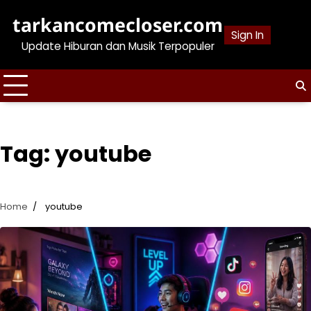
Skip
tarkancomecloser.com
to
Sign In
content
Update Hiburan dan Musik Terpopuler
Tag:
youtube
Home
youtube