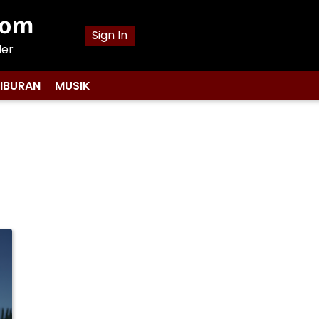
com
Sign In
ler
IBURAN
MUSIK