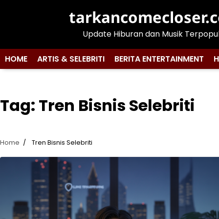
Skip
tarkancomecloser.
to
content
Update Hiburan dan Musik Terpopu
HOME
ARTIS & SELEBRITI
BERITA ENTERTAINMENT
H
Tag:
Tren Bisnis Selebriti
Home
Tren Bisnis Selebriti