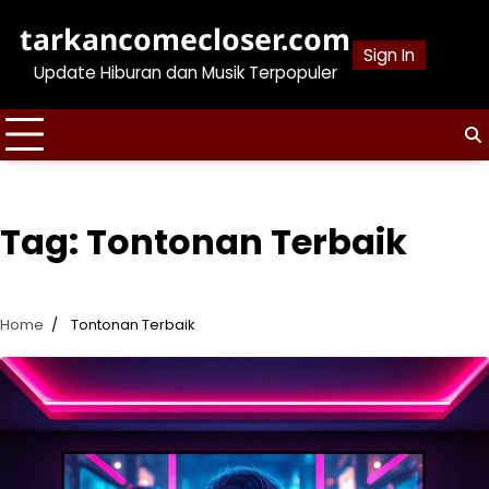
Skip
tarkancomecloser.com
to
Sign In
content
Update Hiburan dan Musik Terpopuler
Tag:
Tontonan Terbaik
Home
Tontonan Terbaik