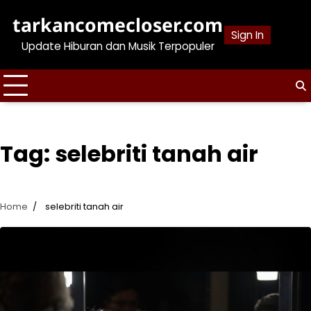
Skip
tarkancomecloser.com
to
Sign In
content
Update Hiburan dan Musik Terpopuler
Tag:
selebriti tanah air
Home
selebriti tanah air