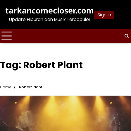
Skip
tarkancomecloser.com
to
Sign In
content
Update Hiburan dan Musik Terpopuler
Tag:
Robert Plant
Home
Robert Plant