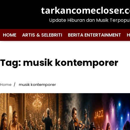
Skip
tarkancomecloser.
to
content
Update Hiburan dan Musik Terpopu
HOME
ARTIS & SELEBRITI
BERITA ENTERTAINMENT
H
Tag:
musik kontemporer
Home
musik kontemporer