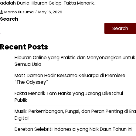
adalah Dunia Hiburan Gelap: Fakta Menarik…
Marco Kusuma
May 16, 2026
Search
Search
Recent Posts
Hiburan Online yang Praktis dan Menyenangkan untuk
Semua Usia
Matt Damon Hadir Bersama Keluarga di Premiere
“The Odyssey”
Fakta Menarik Tom Hanks yang Jarang Diketahui
Publik
Musik: Perkembangan, Fungsi, dan Peran Penting di Era
Digital
Deretan Selebriti Indonesia yang Naik Daun Tahun Ini