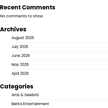
Recent Comments
No comments to show.
Archives
August 2026
July 2026
June 2026
May 2026
April 2026
Categories
Artis & Selebriti
Berita Entertainment