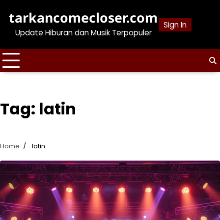
Skip
tarkancomecloser.com
to
Sign In
content
Update Hiburan dan Musik Terpopuler
Tag:
latin
Home
latin