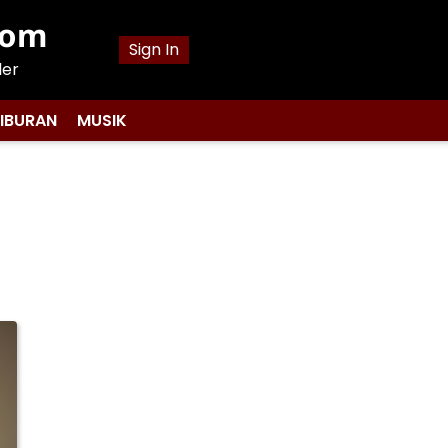
com
Sign In
ler
IBURAN
MUSIK