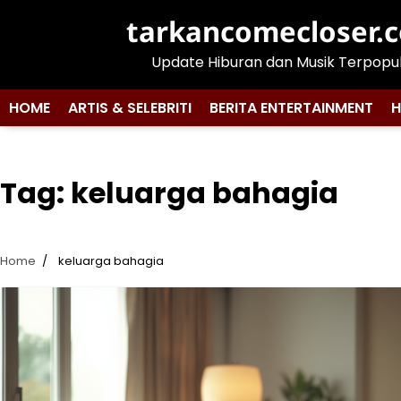
Skip
tarkancomecloser.
to
content
Update Hiburan dan Musik Terpopu
HOME
ARTIS & SELEBRITI
BERITA ENTERTAINMENT
H
Tag:
keluarga bahagia
Home
keluarga bahagia