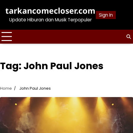
Skip
tarkancomecloser.com
to
Sign In
content
Update Hiburan dan Musik Terpopuler
Tag:
John Paul Jones
Home
John Paul Jones