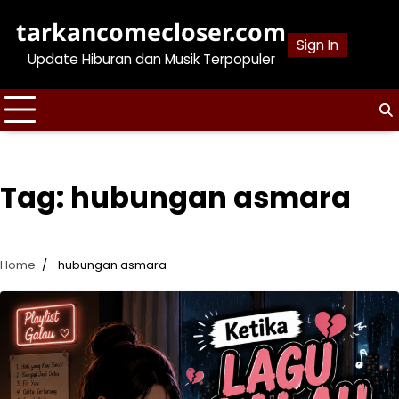
Skip
tarkancomecloser.com
to
Sign In
content
Update Hiburan dan Musik Terpopuler
Tag:
hubungan asmara
Home
hubungan asmara