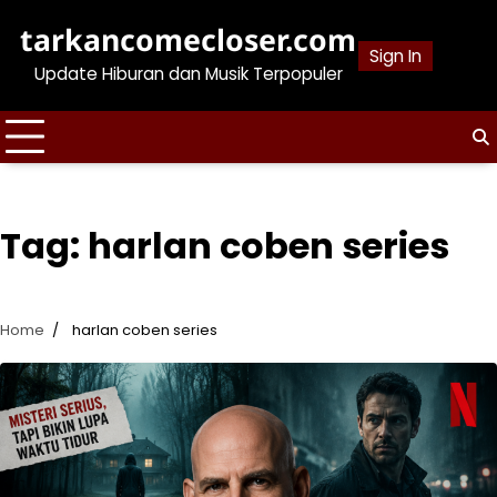
Skip
tarkancomecloser.com
to
Sign In
content
Update Hiburan dan Musik Terpopuler
Tag:
harlan coben series
Home
harlan coben series