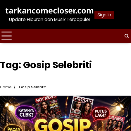
Skip
tarkancomecloser.com
to
Sign In
content
Update Hiburan dan Musik Terpopuler
Tag:
Gosip Selebriti
Home
Gosip Selebriti