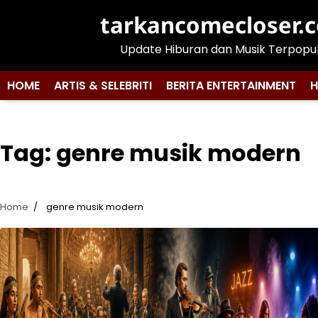
Skip
tarkancomecloser.
to
content
Update Hiburan dan Musik Terpopu
HOME
ARTIS & SELEBRITI
BERITA ENTERTAINMENT
H
Tag:
genre musik modern
Home
genre musik modern