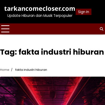
Skip
tarkancomecloser.com
to
Sign In
content
Update Hiburan dan Musik Terpopuler
Tag:
fakta industri hiburan
Home
fakta industri hiburan